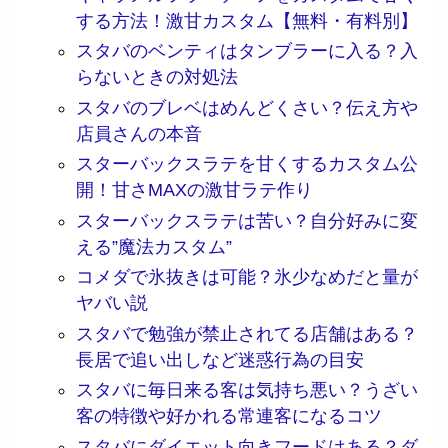
する方法！激甘カスタム【無料・有料別】
スタバのベンティはタンブラーに入る？入
らないときの対処法
スタバのブレベはめんどくさい？伝え方や
店員さんの本音
スターバックスラテを甘くするカスタム公
開！甘さMAXの激甘ラテ作り
スターバックスラテは苦い？自分好みに変
える”魔法カスタム”
コメダで氷抜きは可能？氷少なめだと量が
ヤバい説
スタバで勉強が禁止されてる店舗はある？
長居で追い出しなど迷惑行為の目安
スタバに毎日来る客は気持ち悪い？うざい
客の特徴や好かれる常連客になるコツ
スタバにダイエット向きフードはある？ダ