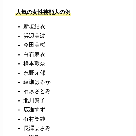
人気の女性芸能人の例
新垣結衣
浜辺美波
今田美桜
白石麻衣
橋本環奈
永野芽郁
綾瀬はるか
石原さとみ
北川景子
広瀬すず
有村架純
長澤まさみ