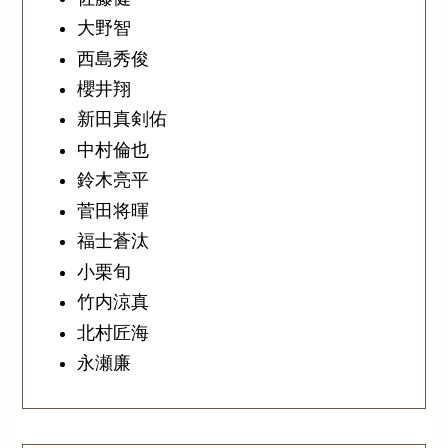
大野智
西島秀俊
櫻井翔
新田真剣佑
中村倫也
鈴木亮平
菅田将暉
福士蒼汰
小栗旬
竹内涼真
北村匠海
永瀬廉