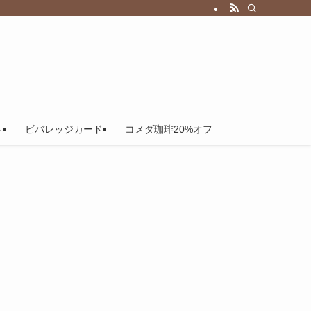
ト
ビバレッジカード
コメダ珈琲20%オフ