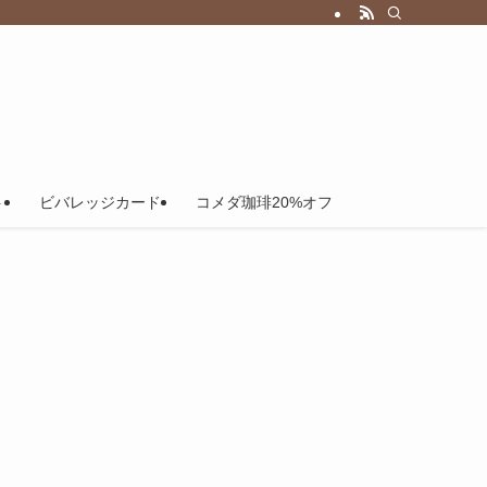
ト
ビバレッジカード
コメダ珈琲20%オフ