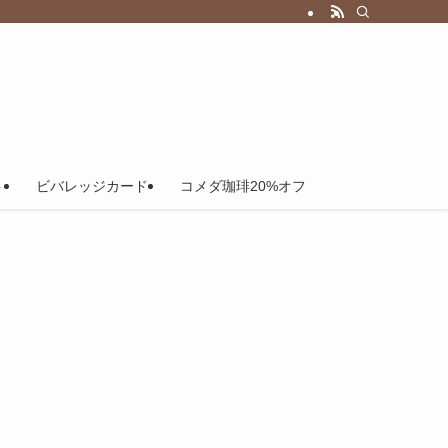
ト
ビバレッジカード
コメダ珈琲20%オフ