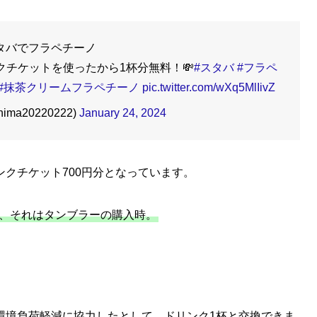
タバでフラペチーノ
チケットを使ったから1杯分無料！💸
#スタバ
#フラペ
#抹茶クリームフラペチーノ
pic.twitter.com/wXq5MlIivZ
ima20220222)
January 24, 2024
クチケット700円分となっています。
き、それはタンブラーの購入時。
環境負荷軽減に協力したとして、ドリンク1杯と交換できま