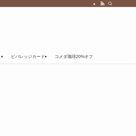
ト
ビバレッジカード
コメダ珈琲20%オフ