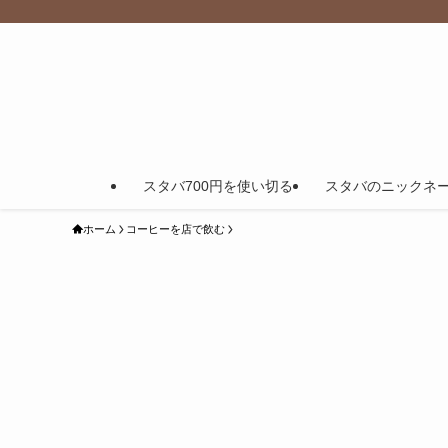
スタバ700円を使い切る
スタバのニックネ
ホーム
コーヒーを店で飲む