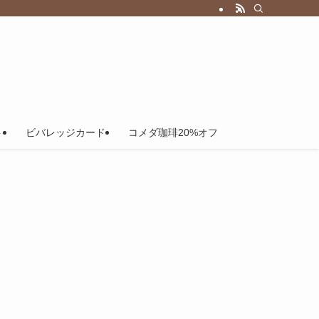
ト
ビバレッジカード
コメダ珈琲20%オフ