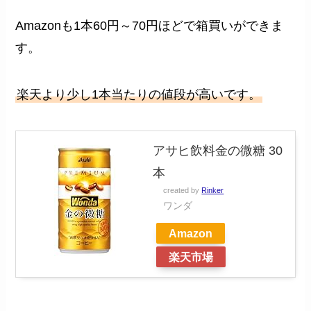
Amazonも1本60円～70円ほどで箱買いができま
す。
楽天より少し1本当たりの値段が高いです。
アサヒ飲料金の微糖 30
本
created by
Rinker
ワンダ
Amazon
楽天市場