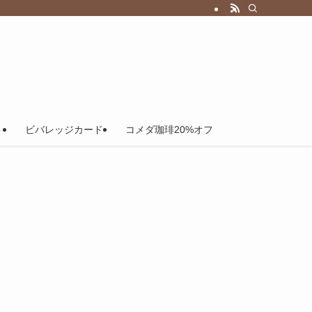
ト
ビバレッジカード
コメダ珈琲20%オフ